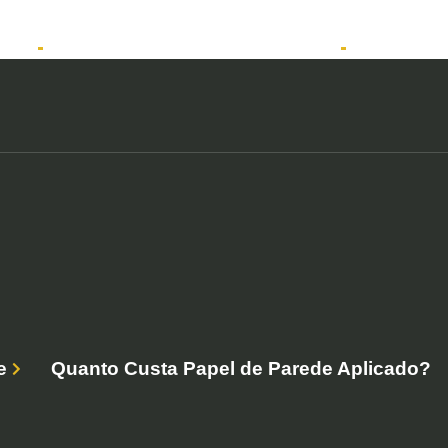
tos
Solicitar atendimento QuintoAndar
Anunciar
e
Quanto Custa Papel de Parede Aplicado?