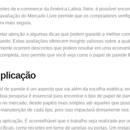
ites de e-commerce da América Latina. Nele, é possível encon
e avaliação do Mercado Livre permite que os compradores verif
ra mais segura.
star atenção a algumas dicas que podem garantir a melhor comp
ndo. Estas avaliações oferecem insights valiosos sobre a qual
mente ocorrem descontos que podem resultar em uma economia si
 completa, isso permite que você veja como o papel de parede f
plicação
 de parede é um aspecto que vai além da escolha estética; en
oa pesquisa é essencial para encontrar o tipo de papel de pa
es no mercado, desde papéis mais simples até aqueles que pos
de manutenção de cada tipo, pois isso impactará diretamente nos
 aplicação. É aconselhável que o trabalho seja realizado por u
ficas, como recortes em torno de janelas ou portas. Um instala