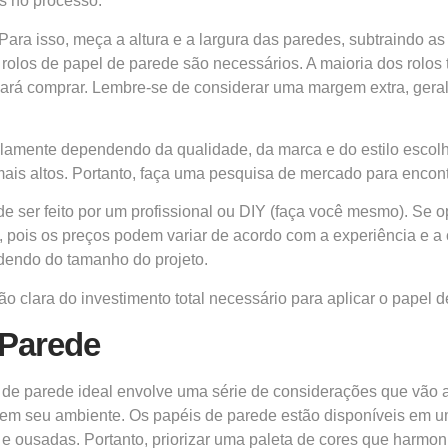
s no processo.
 Para isso, meça a altura e a largura das paredes, subtraindo as
olos de papel de parede são necessários. A maioria dos rolos 
sará comprar. Lembre-se de considerar uma margem extra, geral
plamente dependendo da qualidade, da marca e do estilo escolh
ais altos. Portanto, faça uma pesquisa de mercado para enco
e ser feito por um profissional ou DIY (faça você mesmo). Se op
s, pois os preços podem variar de acordo com a experiência e 
ndendo do tamanho do projeto.
ão clara do investimento total necessário para aplicar o papel 
 Parede
de parede ideal envolve uma série de considerações que vão a
ir em seu ambiente. Os papéis de parede estão disponíveis em 
 e ousadas. Portanto, priorizar uma paleta de cores que harmon