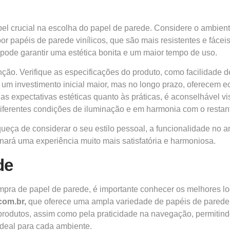
l crucial na escolha do papel de parede. Considere o ambient
r papéis de parede vinílicos, que são mais resistentes e fáce
 pode garantir uma estética bonita e um maior tempo de uso.
ão. Verifique as especificações do produto, como facilidade de
um investimento inicial maior, mas no longo prazo, oferecem 
s expectativas estéticas quanto às práticas, é aconselhável vis
diferentes condições de iluminação e em harmonia com o restan
queça de considerar o seu estilo pessoal, a funcionalidade no 
nará uma experiência muito mais satisfatória e harmoniosa.
de
pra de papel de parede, é importante conhecer os melhores lo
.com.br
,
que oferece uma ampla variedade de papéis de parede,
rodutos, assim como pela praticidade na navegação, permitindo 
 ideal para cada ambiente.