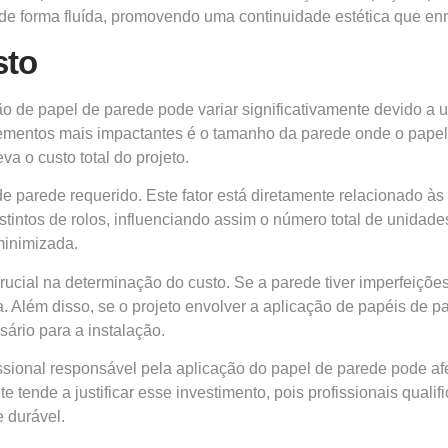
e forma fluída, promovendo uma continuidade estética que en
sto
 de papel de parede pode variar significativamente devido a 
elementos mais impactantes é o tamanho da parede onde o papel 
 o custo total do projeto.
e parede requerido. Este fator está diretamente relacionado às 
istintos de rolos, influenciando assim o número total de unid
 minimizada.
ial na determinação do custo. Se a parede tiver imperfeiçõe
a. Além disso, se o projeto envolver a aplicação de papéis d
ário para a instalação.
ssional responsável pela aplicação do papel de parede pode af
nte tende a justificar esse investimento, pois profissionais qual
 durável.