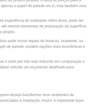
ém do próprio produto. A faixa de preços para a
nge apenas o papel de parede em si, mas também uma
a experiência do instalador. Além disso, pode ser
 e até mesmo elementos de preparação da superfície,
o projeto.
sso pode incluir reparo de buracos, lixamento, ou
 papel de parede; existem opções mais econômicas e
ue o valor por rolo seja reduzido em comparação a
dável solicitar um orçamento detalhado para
a quem deseja transformar seus ambientes de
ssociados à instalação. Assim, é importante fazer