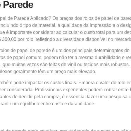
e Parede
pel de Parede Aplicado? Os preços dos rolos de papel de par
 incluindo o tipo de material, a qualidade da impressão e o de
ue é importante considerar ao calcular o custo total para um d
300,00 por rolo, refletindo a diversidade disponível no mercad
rolos de papel de parede é um dos principais determinantes do
itos de papel comum, podem não ter a mesma durabilidade e r
e, que muitas vezes são feitas de vinil ou tecidos mais robusto
plexos geralmente têm um preço mais elevado.
bém pode impactar os custos finais. Embora o valor do rolo em 
ser considerada. Profissionais experientes podem cobrar entre
o, antes de decidir pela compra, é essencial fazer uma pesquis
antir um equilíbrio entre custo e durabilidade.