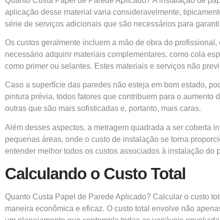
Quanto Custa Papel de Parede Aplicado? A instalação de pape
aplicação desse material varia consideravelmente, tipicamen
série de serviços adicionais que são necessários para garant
Os custos geralmente incluem a mão de obra do profissional,
necessário adquirir materiais complementares, como cola esp
como primer ou selantes. Estes materiais e serviços não prev
Caso a superfície das paredes não esteja em bom estado, pode
pintura prévia, todos fatores que contribuem para o aumento 
outras que são mais sofisticadas e, portanto, mais caras.
Além desses aspectos, a metragem quadrada a ser coberta inf
pequenas áreas, onde o custo de instalação se torna proporc
entender melhor todos os custos associados à instalação do 
Calculando o Custo Total
Quanto Custa Papel de Parede Aplicado? Calcular o custo to
maneira econômica e eficaz. O custo total envolve não apenas