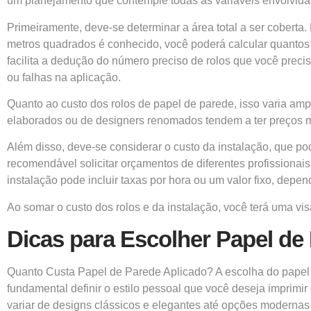
um planejamento que contemple todas as variáveis envolvida
Primeiramente, deve-se determinar a área total a ser coberta.
metros quadrados é conhecido, você poderá calcular quantos r
facilita a dedução do número preciso de rolos que você preci
ou falhas na aplicação.
Quanto ao custo dos rolos de papel de parede, isso varia am
elaborados ou de designers renomados tendem a ter preços m
Além disso, deve-se considerar o custo da instalação, que pod
recomendável solicitar orçamentos de diferentes profissionai
instalação pode incluir taxas por hora ou um valor fixo, depe
Ao somar o custo dos rolos e da instalação, você terá uma vis
Dicas para Escolher Papel de
Quanto Custa Papel de Parede Aplicado? A escolha do papel 
fundamental definir o estilo pessoal que você deseja imprim
variar de designs clássicos e elegantes até opções modernas