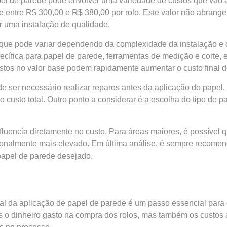
l de parede pode envolver uma variedade de custos que vão al
te entre R$ 300,00 e R$ 380,00 por rolo. Este valor não abra
ir uma instalação de qualidade.
 que pode variar dependendo da complexidade da instalação e d
ecífica para papel de parede, ferramentas de medição e corte,
istos no valor base podem rapidamente aumentar o custo final d
 ser necessário realizar reparos antes da aplicação do papel. I
do custo total. Outro ponto a considerar é a escolha do tipo de
luencia diretamente no custo. Para áreas maiores, é possível q
ionalmente mais elevado. Em última análise, é sempre recomen
papel de parede desejado.
tal da aplicação de papel de parede é um passo essencial par
 o dinheiro gasto na compra dos rolos, mas também os custos a