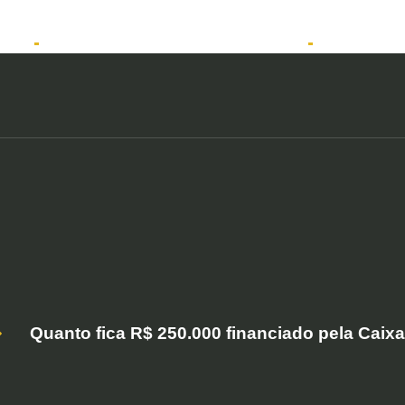
tos
Solicitar atendimento QuintoAndar
Anunciar
Quanto fica R$ 250.000 financiado pela Caix