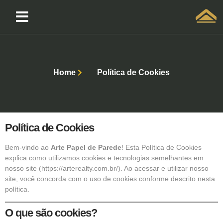
Solicitar atendimento QuintoAndar
Home
Política de Cookies
Política de Cookies
Bem-vindo ao
Arte Papel de Parede
! Esta Política de Cookies
explica como utilizamos cookies e tecnologias semelhantes em
nosso site (
https://arterealty.com.br/
). Ao acessar e utilizar nosso
site, você concorda com o uso de cookies conforme descrito nesta
política.
O que são cookies?