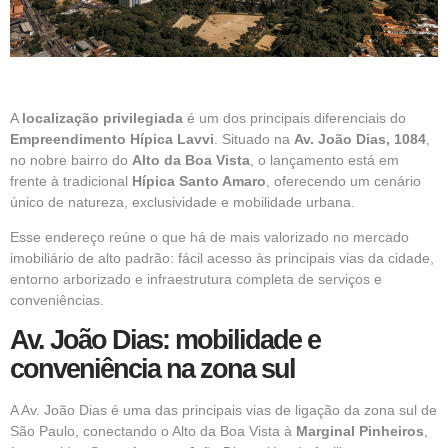
A
localização privilegiada
é um dos principais diferenciais do
Empreendimento Hípica Lavvi
. Situado na
Av. João Dias, 1084
,
no nobre bairro do
Alto da Boa Vista
, o lançamento está em
frente à tradicional
Hípica Santo Amaro
, oferecendo um cenário
único de natureza, exclusividade e mobilidade urbana.
Esse endereço reúne o que há de mais valorizado no mercado
imobiliário de alto padrão: fácil acesso às principais vias da cidade,
entorno arborizado e infraestrutura completa de serviços e
conveniências.
Av. João Dias: mobilidade e
conveniência na zona sul
A Av. João Dias é uma das principais vias de ligação da zona sul de
São Paulo, conectando o Alto da Boa Vista à
Marginal Pinheiros
,