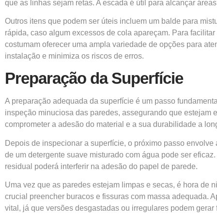
que as linhas sejam retas. A escada é útil para alcançar áreas
Outros itens que podem ser úteis incluem um balde para mis
rápida, caso algum excessos de cola apareçam. Para facilita
costumam oferecer uma ampla variedade de opções para atende
instalação e minimiza os riscos de erros.
Preparação da Superfície
A preparação adequada da superfície é um passo fundamental 
inspeção minuciosa das paredes, assegurando que estejam em 
comprometer a adesão do material e a sua durabilidade a long
Depois de inspecionar a superfície, o próximo passo envolve a
de um detergente suave misturado com água pode ser eficaz.
residual poderá interferir na adesão do papel de parede.
Uma vez que as paredes estejam limpas e secas, é hora de niv
crucial preencher buracos e fissuras com massa adequada. Ap
vital, já que versões desgastadas ou irregulares podem gerar 