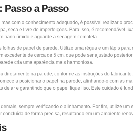
: Passo a Passo
 mas com o conhecimento adequado, é possível realizar o proce
pa, seca e livre de imperfeições. Para isso, é recomendável li
um pano úmido e aguarde a secagem completa.
 folhas de papel de parede. Utilize uma régua e um lápis para
 um excedente de cerca de 5 cm, que pode ser ajustado posterior
da parede cria uma aparência mais harmoniosa.
u diretamente na parede, conforme as instruções do fabricant
omece a posicionar o papel na parede, alinhando-o com as marc
 de ar e garantindo que o papel fique liso. Este cuidado é fun
 demais, sempre verificando o alinhamento. Por fim, utilize um 
 concluída de forma precisa, resultando em um ambiente renov
is