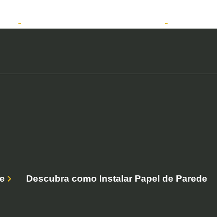
tos
Solicitar atendimento QuintoAndar
Anunciar
e
Descubra como Instalar Papel de Parede