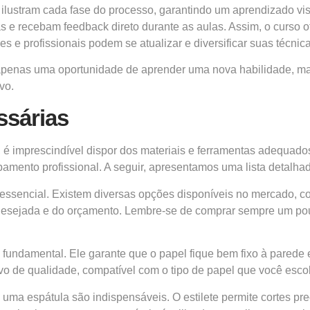
ilustram cada fase do processo, garantindo um aprendizado visu
s e recebam feedback direto durante as aulas. Assim, o curso 
 e profissionais podem se atualizar e diversificar suas técnica
 é apenas uma oportunidade de aprender uma nova habilidade,
vo.
ssárias
, é imprescindível dispor dos materiais e ferramentas adequados
mento profissional. A seguir, apresentamos uma lista detalhada
essencial. Existem diversas opções disponíveis no mercado, como
a desejada e do orçamento. Lembre-se de comprar sempre um pou
é fundamental. Ele garante que o papel fique bem fixo à pared
ivo de qualidade, compatível com o tipo de papel que você escol
uma espátula são indispensáveis. O estilete permite cortes pre