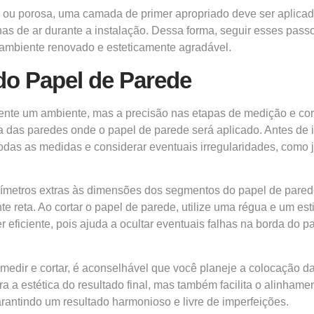
a ou porosa, uma camada de primer apropriado deve ser aplicada
has de ar durante a instalação. Dessa forma, seguir esses pas
 ambiente renovado e esteticamente agradável.
do Papel de Parede
nte um ambiente, mas a precisão nas etapas de medição e cort
das paredes onde o papel de parede será aplicado. Antes de ini
 todas as medidas e considerar eventuais irregularidades, como
tímetros extras às dimensões dos segmentos do papel de pared
e reta. Ao cortar o papel de parede, utilize uma régua e um esti
r eficiente, pois ajuda a ocultar eventuais falhas na borda do 
medir e cortar, é aconselhável que você planeje a colocação
ora a estética do resultado final, mas também facilita o alinham
arantindo um resultado harmonioso e livre de imperfeições.