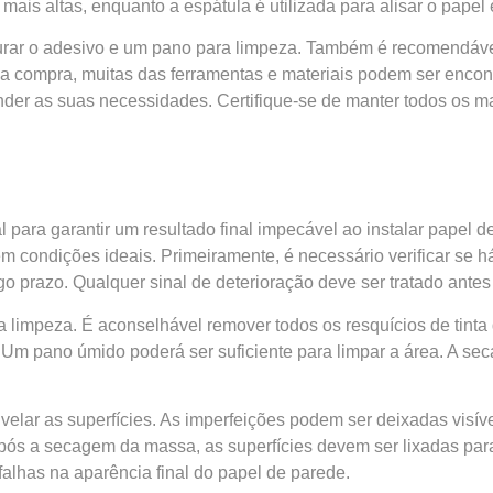
 mais altas, enquanto a espátula é utilizada para alisar o papel
turar o adesivo e um pano para limpeza. Também é recomendáve
r a compra, muitas das ferramentas e materiais podem ser enco
r as suas necessidades. Certifique-se de manter todos os mat
para garantir um resultado final impecável ao instalar papel
condições ideais. Primeiramente, é necessário verificar se h
o prazo. Qualquer sinal de deterioração deve ser tratado antes
 limpeza. É aconselhável remover todos os resquícios de tinta 
 Um pano úmido poderá ser suficiente para limpar a área. A se
elar as superfícies. As imperfeições podem ser deixadas visíve
ós a secagem da massa, as superfícies devem ser lixadas para 
falhas na aparência final do papel de parede.