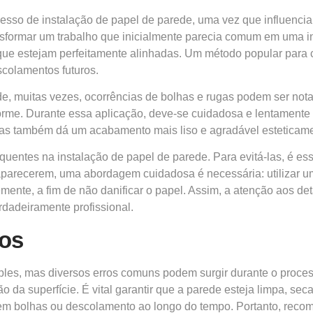
esso de instalação de papel de parede, uma vez que influenciam
sformar um trabalho que inicialmente parecia comum em uma in
 que estejam perfeitamente alinhadas. Um método popular para c
scolamentos futuros.
de, muitas vezes, ocorrências de bolhas e rugas podem ser not
rme. Durante essa aplicação, deve-se cuidadosa e lentamente a
 mas também dá um acabamento mais liso e agradável esteticam
entes na instalação de papel de parede. Para evitá-las, é ess
parecerem, uma abordagem cuidadosa é necessária: utilizar uma
emente, a fim de não danificar o papel. Assim, a atenção aos d
rdadeiramente profissional.
los
les, mas diversos erros comuns podem surgir durante o process
da superfície. É vital garantir que a parede esteja limpa, seca 
em bolhas ou descolamento ao longo do tempo. Portanto, rec