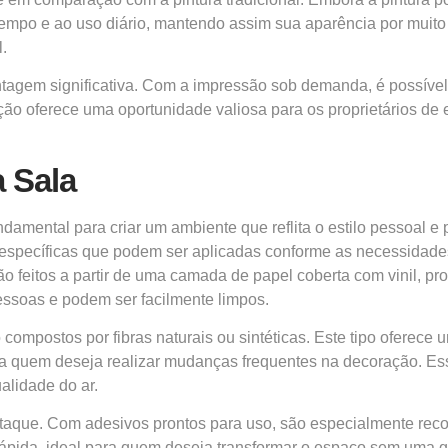
o tempo e ao uso diário, mantendo assim sua aparência por muit
.
ntagem significativa. Com a impressão sob demanda, é possível
o oferece uma oportunidade valiosa para os proprietários de ex
a Sala
damental para criar um ambiente que reflita o estilo pessoal e 
 específicas que podem ser aplicadas conforme as necessidade
ão feitos a partir de uma camada de papel coberta com vinil, pr
essoas e podem ser facilmente limpos.
 compostos por fibras naturais ou sintéticas. Este tipo oferece
ra quem deseja realizar mudanças frequentes na decoração. Ess
lidade do ar.
taque. Com adesivos prontos para uso, são especialmente rec
ápida, ideal para quem deseja transformar o espaço sem uma g