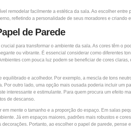
l remodelar facilmente a estética da sala. Ao escolher entre pa
erno, refletindo a personalidade de seus moradores e criando 
apel de Parede
 crucial para transformar o ambiente da sala. As cores têm o p
gante ou vibrante. É essencial considerar como diferentes to
l. Ambientes com pouca luz podem se beneficiar de cores claras
equilibrado e acolhedor. Por exemplo, a mescla de tons neutr
ala. Por outro lado, uma opção mais ousada poderia incluir um
e interessante e estimulante. Para quem procura um efeito mais
tos de descanso.
ter em mente o tamanho e a proporção do espaço. Em salas pe
mbiente. Já em espaços maiores, padrões mais robustos e cor
s decorações. Portanto, ao escolher o papel de parede, pense