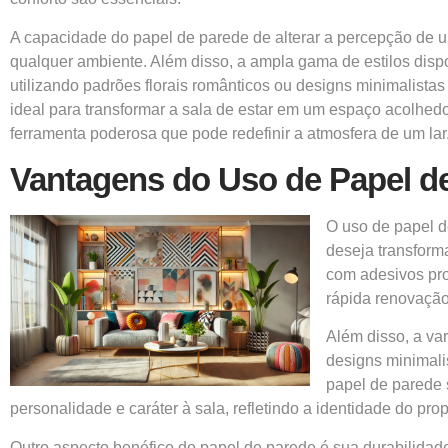
A capacidade do papel de parede de alterar a percepção de um
qualquer ambiente. Além disso, a ampla gama de estilos dispo
utilizando padrões florais românticos ou designs minimalist
ideal para transformar a sala de estar em um espaço acolhed
ferramenta poderosa que pode redefinir a atmosfera de um lar
Vantagens do Uso de Papel d
O uso de papel d
deseja transform
com adesivos pro
rápida renovaçã
Além disso, a va
designs minimali
papel de parede 
personalidade e caráter à sala, refletindo a identidade do propr
Outro aspecto benéfico do papel de parede é sua durabilidad