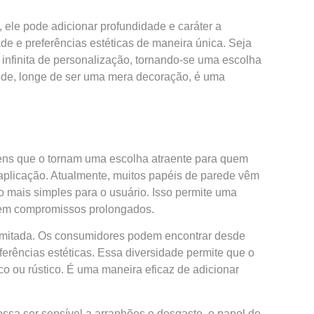
 ele pode adicionar profundidade e caráter a
de e preferências estéticas de maneira única. Seja
infinita de personalização, tornando-se uma escolha
rede, longe de ser uma mera decoração, é uma
ens que o tornam uma escolha atraente para quem
 aplicação. Atualmente, muitos papéis de parede vêm
 mais simples para o usuário. Isso permite uma
sem compromissos prolongados.
ilimitada. Os consumidores podem encontrar desde
ferências estéticas. Essa diversidade permite que o
co ou rústico. É uma maneira eficaz de adicionar
ssa ser sensível a arranhões e desgaste, o papel de