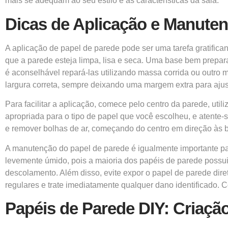
mais se adequam ao seu estilo e às características da sala.
Dicas de Aplicação e Manute
A aplicação de papel de parede pode ser uma tarefa gratifican
que a parede esteja limpa, lisa e seca. Uma base bem prepar
é aconselhável repará-las utilizando massa corrida ou outro 
largura correta, sempre deixando uma margem extra para ajus
Para facilitar a aplicação, comece pelo centro da parede, uti
apropriada para o tipo de papel que você escolheu, e atente-s
e remover bolhas de ar, começando do centro em direção às 
A manutenção do papel de parede é igualmente importante par
levemente úmido, pois a maioria dos papéis de parede possui 
descolamento. Além disso, evite expor o papel de parede dire
regulares e trate imediatamente qualquer dano identificado. 
Papéis de Parede DIY: Criaçã