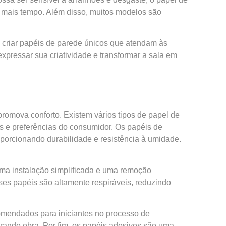
o mais tempo. Além disso, muitos modelos são
 criar papéis de parede únicos que atendam às
pressar sua criatividade e transformar a sala em
promova conforto. Existem vários tipos de papel de
s e preferências do consumidor. Os papéis de
oporcionando durabilidade e resistência à umidade.
 uma instalação simplificada e uma remoção
es papéis são altamente respiráveis, reduzindo
omendados para iniciantes no processo de
rande obra. Por fim, os papéis adesivos são uma