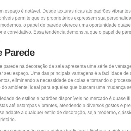
 espaço é notável. Desde texturas ricas até padrões vibrantes,
níveis permite que os proprietários expressem sua personalida
as modernos, o papel de parede oferece uma oportunidade quase 
or e convidativo. Essa tendência demonstra que o papel de pa
.
e Parede
e parede na decoração da sala apresenta uma série de vantag
ar seu espaço. Uma das principais vantagens é a facilidade de
ntos, eliminando a necessidade de colas e tornando o processo
o do ambiente, ideal para aqueles que buscam uma mudança 
riedade de estilos e padrões disponíveis no mercado é quase 
stas até estampas vibrantes, atendendo a diversos gostos e pre
se adapte a qualquer estilo de decoração, seja moderno, clássi
ietário.
e em comparação com a pintura tradicional. Embora a pintura po