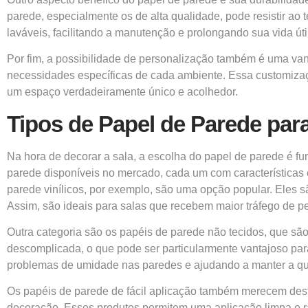
parede, especialmente os de alta qualidade, pode resistir a
laváveis, facilitando a manutenção e prolongando sua vida útil
Por fim, a possibilidade de personalização também é uma va
necessidades específicas de cada ambiente. Essa customizaçã
um espaço verdadeiramente único e acolhedor.
Tipos de Papel de Parede par
Na hora de decorar a sala, a escolha do papel de parede é fun
parede disponíveis no mercado, cada um com características
parede vinílicos, por exemplo, são uma opção popular. Eles s
Assim, são ideais para salas que recebem maior tráfego de p
Outra categoria são os papéis de parede não tecidos, que são
descomplicada, o que pode ser particularmente vantajoso pa
problemas de umidade nas paredes e ajudando a manter a qua
Os papéis de parede de fácil aplicação também merecem des
decoração. Esses produtos permitem uma aplicação limpa e r