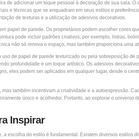
ra de adicionar um toque pessoal à decoração de sua sala. O 
riais e técnicas que se enquadram em seus estilos e preferênci
tação de texturas e a utilização de adesivos decorativos.
 em papel de parede. Os proprietários podem escolher cores q
ntura pode incluir padrões criativos; por exemplo, listras, bol
 técnica não só renova o espaço, mas também proporciona uma ati
m o uso de papel de parede texturizado ou pela sobreposição d
azendo profundidade e um toque artístico. Os adesivos decorat
s, eles podem ser aplicados em qualquer lugar, desde o centr
 mas também incentivam a criatividade e a autoexpressão. Cad
iramente único e acolhedor. Portanto, ao explorar o universo 
a Inspirar
 a escolha do estilo é fundamental. Existem diversos estilos d