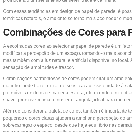
promovendo um sentimento de serenidade e calmaria.
Com essas tendências em design de papel de parede, é possíve
temáticas naturais, o ambiente se torna mais acolhedor e mod
Combinações de Cores para P
A escolha das cores ao selecionar papel de parede é um fator
modificar a percepção de um espaço, tornando-o mais aconche
mas também com a luz natural e artificial disponível no loca
sensação de amplitudes e frescor.
Combinações harmoniosas de cores podem criar um ambiente 
marinho, pode trazer um ar de sofisticação e serenidade à s
por móveis em tons de madeira escura, oferecendo um contrast
suave, promovem uma atmosfera tranquila, ideal para momen
Além de considerar a paleta de cores, também é importante 
pequenos e cores claras ajudam a ampliar a percepção do a
sobrecarregar o espaço, desde que haja equilíbrio nas demai