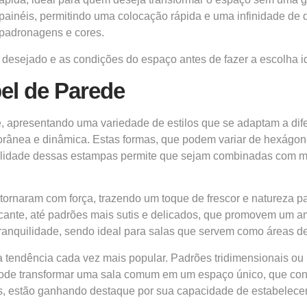
 painéis, permitindo uma colocação rápida e uma infinidade de 
 padronagens e cores.
lo desejado e as condições do espaço antes de fazer a escolha i
el de Parede
, apresentando uma variedade de estilos que se adaptam a dife
rânea e dinâmica. Estas formas, que podem variar de hexágonos
atilidade dessas estampas permite que sejam combinadas com mó
etornaram com força, trazendo um toque de frescor e natureza 
cante, até padrões mais sutis e delicados, que promovem um a
anquilidade, sendo ideal para salas que servem como áreas d
a tendência cada vez mais popular. Padrões tridimensionais o
 pode transformar uma sala comum em um espaço único, que conv
s, estão ganhando destaque por sua capacidade de estabelecer