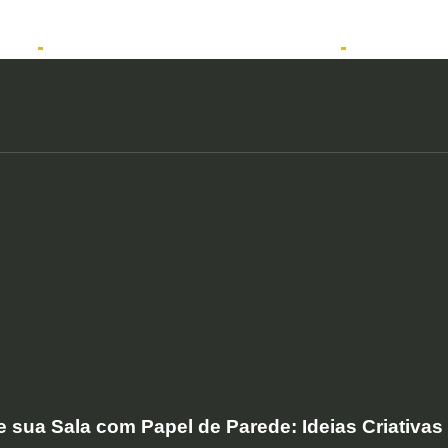
tos
Solicitar atendimento QuintoAndar
Anunciar
 sua Sala com Papel de Parede: Ideias Criativas 