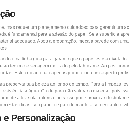
nção
te, mas requer um planejamento cuidadoso para garantir um acab
ada é fundamental para a adesão do papel. Se a superfície ap
material adequado. Após a preparação, meça a parede com uma fi
tes.
lizando uma linha guia para garantir que o papel esteja nivelad
e ao tempo de secagem indicado pelo fabricante. Ao posicionar 
bordas. Este cuidado não apenas proporciona um aspecto profis
a preservar sua beleza ao longo do tempo. Para a limpeza, evi
resistência à água. Cuide para não saturar o material, pois is
tamente à luz solar intensa, pois isso pode provocar desbotame
Com estas dicas, seu papel de parede manterá seu encanto e vi
o e Personalização