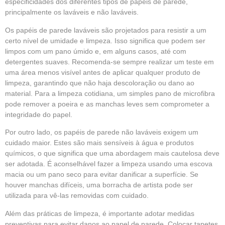
especificidades dos diferentes tipos de papéis de parede,
principalmente os laváveis e não laváveis.
Os papéis de parede laváveis são projetados para resistir a um
certo nível de umidade e limpeza. Isso significa que podem ser
limpos com um pano úmido e, em alguns casos, até com
detergentes suaves. Recomenda-se sempre realizar um teste em
uma área menos visível antes de aplicar qualquer produto de
limpeza, garantindo que não haja descoloração ou dano ao
material. Para a limpeza cotidiana, um simples pano de microfibra
pode remover a poeira e as manchas leves sem comprometer a
integridade do papel.
Por outro lado, os papéis de parede não laváveis exigem um
cuidado maior. Estes são mais sensíveis à água e produtos
químicos, o que significa que uma abordagem mais cautelosa deve
ser adotada. É aconselhável fazer a limpeza usando uma escova
macia ou um pano seco para evitar danificar a superfície. Se
houver manchas difíceis, uma borracha de artista pode ser
utilizada para vê-las removidas com cuidado.
Além das práticas de limpeza, é importante adotar medidas
preventivas para evitar danos ao papel de parede. Colocar tapetes