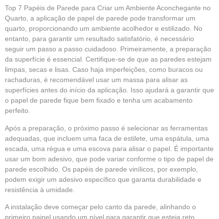
Top 7 Papéis de Parede para Criar um Ambiente Aconchegante no
Quarto, a aplicação de papel de parede pode transformar um
quarto, proporcionando um ambiente acolhedor e estilizado. No
entanto, para garantir um resultado satisfatório, é necessário
seguir um passo a passo cuidadoso. Primeiramente, a preparação
da superfície é essencial. Certifique-se de que as paredes estejam
limpas, secas e lisas. Caso haja imperfeições, como buracos ou
rachaduras, é recomendável usar um massa para alisar as
superfícies antes do início da aplicação. Isso ajudará a garantir que
o papel de parede fique bem fixado e tenha um acabamento
perfeito.
Após a preparação, o próximo passo é selecionar as ferramentas
adequadas, que incluem uma faca de estilete, uma espátula, uma
escada, uma régua e uma escova para alisar o papel. É importante
usar um bom adesivo, que pode variar conforme o tipo de papel de
parede escolhido. Os papéis de parede vinílicos, por exemplo,
podem exigir um adesivo específico que garanta durabilidade e
resistência à umidade.
A instalação deve começar pelo canto da parede, alinhando o
primeiro painel usando um nível para garantir que esteja reto.