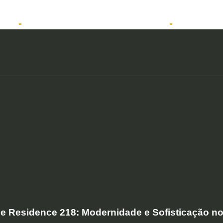
tos
Solicitar atendimento QuintoAndar
Anunciar
e Residence 218: Modernidade e Sofisticação n