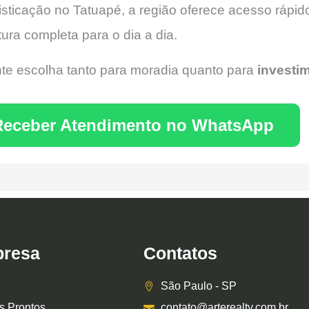
icação no Tatuapé, a região oferece acesso rápido 
tura completa para o dia a dia.
te escolha tanto para moradia quanto para
investi
Receber Atendimento no WhatsApp
resa
Contatos
São Paulo - SP
s Prontos
contato@arterealty.com.br