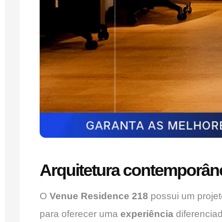
Arquitetura contemporân
O
Venue Residence 218
possui um projeto
para oferecer uma
experiência
diferencia