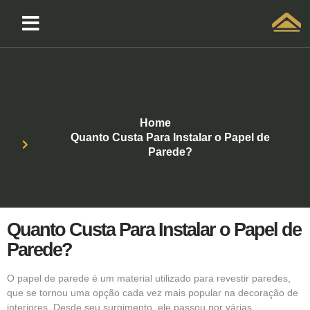
Solicitar atendimento QuintoAndar
Home
Quanto Custa Para Instalar o Papel de
Parede?
Quanto Custa Para Instalar o Papel de
Parede?
O
papel de parede
é um material utilizado para revestir paredes,
que se tornou uma opção cada vez mais popular na decoração de
interiores. Desde seu surgimento, ele passou por várias