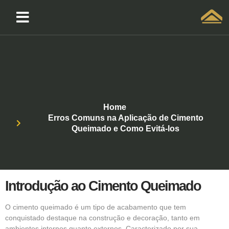
Solicitar atendimento QuintoAndar
Home
Erros Comuns na Aplicação de Cimento
Queimado e Como Evitá-los
Introdução ao Cimento Queimado
O
cimento queimado
é um tipo de acabamento que tem
conquistado destaque na construção e decoração, tanto em
ambientes internos quanto externos. Caracterizado por sua