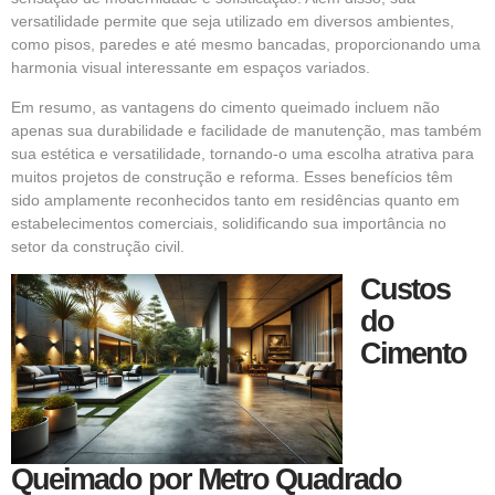
versatilidade permite que seja utilizado em diversos ambientes,
como pisos, paredes e até mesmo bancadas, proporcionando uma
harmonia visual interessante em espaços variados.
Em resumo, as vantagens do cimento queimado incluem não
apenas sua durabilidade e facilidade de manutenção, mas também
sua estética e versatilidade, tornando-o uma escolha atrativa para
muitos projetos de construção e reforma. Esses benefícios têm
sido amplamente reconhecidos tanto em residências quanto em
estabelecimentos comerciais, solidificando sua importância no
setor da construção civil.
Custos
do
Cimento
Queimado por Metro Quadrado