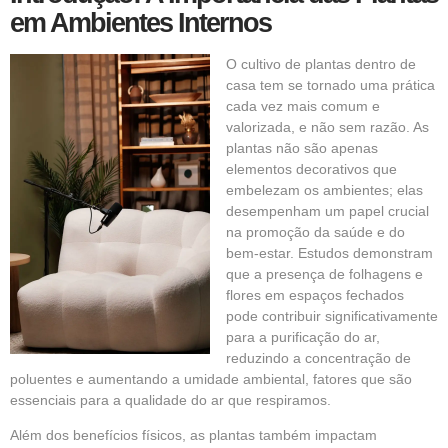
em Ambientes Internos
O cultivo de plantas dentro de
casa tem se tornado uma prática
cada vez mais comum e
valorizada, e não sem razão. As
plantas não são apenas
elementos
decorativos
que
embelezam os ambientes; elas
desempenham um papel crucial
na promoção da saúde e do
bem-estar. Estudos demonstram
que a presença de folhagens e
flores em espaços fechados
pode contribuir significativamente
para a purificação do ar,
reduzindo a concentração de
poluentes e aumentando a umidade ambiental, fatores que são
essenciais para a qualidade do ar que respiramos.
Além dos benefícios físicos, as plantas também impactam