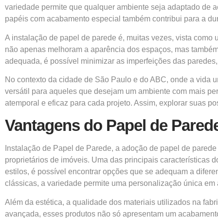
variedade permite que qualquer ambiente seja adaptado de aco
papéis com acabamento especial também contribui para a dura
A instalação de papel de parede é, muitas vezes, vista como u
não apenas melhoram a aparência dos espaços, mas também pod
adequada, é possível minimizar as imperfeições das paredes,
No contexto da cidade de São Paulo e do ABC, onde a vida u
versátil para aqueles que desejam um ambiente com mais pe
atemporal e eficaz para cada projeto. Assim, explorar suas p
Vantagens do Papel de Pared
Instalação de Papel de Parede, a adoção de papel de parede i
proprietários de imóveis. Uma das principais característica
estilos, é possível encontrar opções que se adequam a difer
clássicas, a variedade permite uma personalização única em 
Além da estética, a qualidade dos materiais utilizados na f
avançada, esses produtos não só apresentam um acabamento s