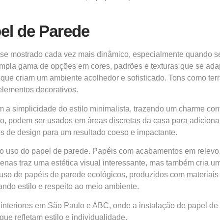
el de Parede
se mostrado cada vez mais dinâmico, especialmente quando se 
mpla gama de opções em cores, padrões e texturas que se adapt
, que criam um ambiente acolhedor e sofisticado. Tons como ter
lementos decorativos.
em a simplicidade do estilo minimalista, trazendo um charme c
, podem ser usados em áreas discretas da casa para adicionar 
 de design para um resultado coeso e impactante.
 uso do papel de parede. Papéis com acabamentos em relevo, t
nas traz uma estética visual interessante, mas também cria um
 uso de papéis de parede ecológicos, produzidos com materiais r
ndo estilo e respeito ao meio ambiente.
 interiores em São Paulo e ABC, onde a instalação de papel de
e refletam estilo e individualidade.