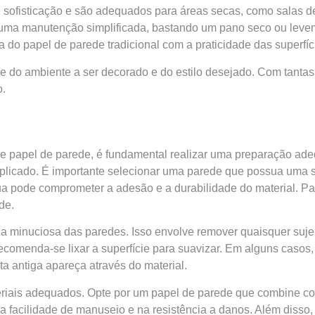
e sofisticação e são adequados para áreas secas, como salas de
te uma manutenção simplificada, bastando um pano seco ou lev
 do papel de parede tradicional com a praticidade das superfíc
 do ambiente a ser decorado e do estilo desejado. Com tantas 
o.
o de papel de parede, é fundamental realizar uma preparação a
licado. É importante selecionar uma parede que possua uma supe
gua pode comprometer a adesão e a durabilidade do material. 
de.
za minuciosa das paredes. Isso envolve remover quaisquer sujei
ecomenda-se lixar a superfície para suavizar. Em alguns casos,
nta antiga apareça através do material.
riais adequados. Opte por um papel de parede que combine com 
a facilidade de manuseio e na resistência a danos. Além disso, 