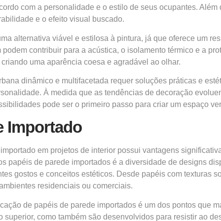
rdo com a personalidade e o estilo de seus ocupantes. Além di
bilidade e o efeito visual buscado.
ma alternativa viável e estilosa à pintura, já que oferece um r
em contribuir para a acústica, o isolamento térmico e a prot
 criando uma aparência coesa e agradável ao olhar.
rbana dinâmico e multifacetada requer soluções práticas e es
rsonalidade. À medida que as tendências de decoração evolue
ossibilidades pode ser o primeiro passo para criar um espaço v
e Importado
mportado em projetos de interior possui vantagens significativ
s dos papéis de parede importados é a diversidade de designs 
entes gostos e conceitos estéticos. Desde papéis com texturas 
ambientes residenciais ou comerciais.
abricação de papéis de parede importados é um dos pontos que m
uperior, como também são desenvolvidos para resistir ao desg