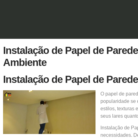
Instalação de Papel de Pared
Ambiente
Instalação de Papel de Parede
O
papel de pare
popularidade se 
estilos, texturas
seus lares quanto
Instalação de Pa
necessidades. De