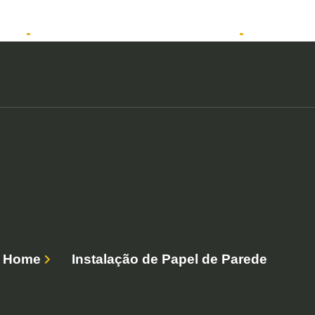
tos
Solicitar atendimento QuintoAndar
Anunciar
Home
Instalação de Papel de Parede