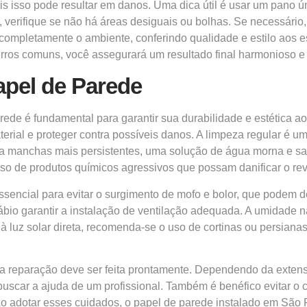
ois isso pode resultar em danos. Uma dica útil é usar um pano 
o, verifique se não há áreas desiguais ou bolhas. Se necessár
 completamente o ambiente, conferindo qualidade e estilo aos 
ar erros comuns, você assegurará um resultado final harmonioso 
pel de Parede
de é fundamental para garantir sua durabilidade e estética ao
terial e proteger contra possíveis danos. A limpeza regular é 
a manchas mais persistentes, uma solução de água morna e sa
o de produtos químicos agressivos que possam danificar o rev
essencial para evitar o surgimento de mofo e bolor, que podem
ábio garantir a instalação de ventilação adequada. A umidade
 à luz solar direta, recomenda-se o uso de cortinas ou persian
, a reparação deve ser feita prontamente. Dependendo da ext
buscar a ajuda de um profissional. Também é benéfico evitar o 
 Ao adotar esses cuidados, o papel de parede instalado em São