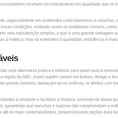
 os consumidores recebem um investimento em qualidade que s
ante, especialmente em ambientes como banheiros e cozinhas, o
 essas condições, evitando assim os problemas comuns, como a
item uma manutenção simples, o que é uma grande vantagem par
as à estética, mas se estendem à qualidade, resistência e ma
áveis
 são uma alternativa prática e estilosa para quem busca renov
a região do ABC, esses papéis variam em textura, design e fun
s de parede laváveis, destacam-se os vinílicos, os têxteis com
sistentes à umidade e facilitam a limpeza, tornando-se ideais 
o, garantindo que manchas e sujeiras não comprometam a estét
 até os mais contemporâneos, proporcionando opções para todo