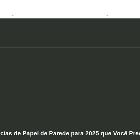
tos
Solicitar atendimento QuintoAndar
Anunciar
cias de Papel de Parede para 2025 que Você Pr