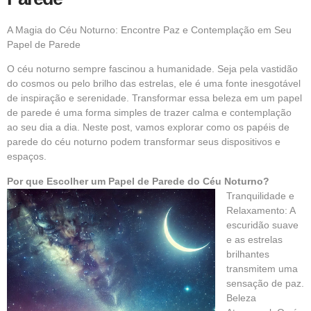
A Magia do Céu Noturno: Encontre Paz e Contemplação em Seu
Papel de Parede
O céu noturno sempre fascinou a humanidade. Seja pela vastidão
do cosmos ou pelo brilho das estrelas, ele é uma fonte inesgotável
de inspiração e serenidade. Transformar essa beleza em um papel
de parede é uma forma simples de trazer calma e contemplação
ao seu dia a dia. Neste post, vamos explorar como os papéis de
parede do céu noturno podem transformar seus dispositivos e
espaços.
Por que Escolher um Papel de Parede do Céu Noturno?
Tranquilidade e
Relaxamento: A
escuridão suave
e as estrelas
brilhantes
transmitem uma
sensação de paz.
Beleza