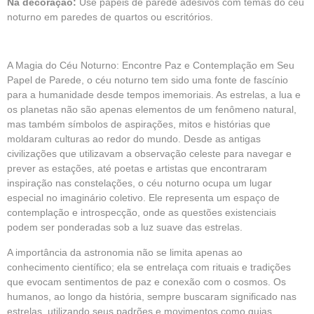
Na decoração:
Use papéis de parede adesivos com temas do céu
noturno em paredes de quartos ou escritórios.
A Magia do Céu Noturno: Encontre Paz e Contemplação em Seu
Papel de Parede, o céu noturno tem sido uma fonte de fascínio
para a humanidade desde tempos imemoriais. As estrelas, a lua e
os planetas não são apenas elementos de um fenômeno natural,
mas também símbolos de aspirações, mitos e histórias que
moldaram culturas ao redor do mundo. Desde as antigas
civilizações que utilizavam a observação celeste para navegar e
prever as estações, até poetas e artistas que encontraram
inspiração nas constelações, o céu noturno ocupa um lugar
especial no imaginário coletivo. Ele representa um espaço de
contemplação e introspecção, onde as questões existenciais
podem ser ponderadas sob a luz suave das estrelas.
A importância da astronomia não se limita apenas ao
conhecimento científico; ela se entrelaça com rituais e tradições
que evocam sentimentos de paz e conexão com o cosmos. Os
humanos, ao longo da história, sempre buscaram significado nas
estrelas, utilizando seus padrões e movimentos como guias