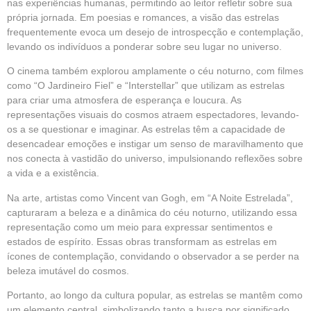
nas experiências humanas, permitindo ao leitor refletir sobre sua
própria jornada. Em poesias e romances, a visão das estrelas
frequentemente evoca um desejo de introspecção e contemplação,
levando os indivíduos a ponderar sobre seu lugar no universo.
O cinema também explorou amplamente o céu noturno, com filmes
como “O Jardineiro Fiel” e “Interstellar” que utilizam as estrelas
para criar uma atmosfera de esperança e loucura. As
representações visuais do cosmos atraem espectadores, levando-
os a se questionar e imaginar. As estrelas têm a capacidade de
desencadear emoções e instigar um senso de maravilhamento que
nos conecta à vastidão do universo, impulsionando reflexões sobre
a vida e a existência.
Na arte, artistas como Vincent van Gogh, em “A Noite Estrelada”,
capturaram a beleza e a dinâmica do céu noturno, utilizando essa
representação como um meio para expressar sentimentos e
estados de espírito. Essas obras transformam as estrelas em
ícones de contemplação, convidando o observador a se perder na
beleza imutável do cosmos.
Portanto, ao longo da cultura popular, as estrelas se mantêm como
um elemento central, simbolizando tanto a busca por significado