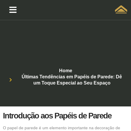
Solicitar atendimento QuintoAndar
Home
Últimas Tendências em Papéis de Parede: Dê
um Toque Especial ao Seu Espaço
Introdução aos Papéis de Parede
O papel de parede é um elemento importante na decoração de