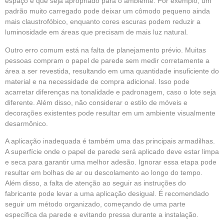
espaço e que seja apropriado para o ambiente. Por exemplo, um
padrão muito carregado pode deixar um cômodo pequeno ainda
mais claustrofóbico, enquanto cores escuras podem reduzir a
luminosidade em áreas que precisam de mais luz natural.
Outro erro comum está na falta de planejamento prévio. Muitas
pessoas compram o papel de parede sem medir corretamente a
área a ser revestida, resultando em uma quantidade insuficiente do
material e na necessidade de compra adicional. Isso pode
acarretar diferenças na tonalidade e padronagem, caso o lote seja
diferente. Além disso, não considerar o estilo de móveis e
decorações existentes pode resultar em um ambiente visualmente
desarmônico.
A aplicação inadequada é também uma das principais armadilhas.
A superfície onde o papel de parede será aplicado deve estar limpa
e seca para garantir uma melhor adesão. Ignorar essa etapa pode
resultar em bolhas de ar ou descolamento ao longo do tempo.
Além disso, a falta de atenção ao seguir as instruções do
fabricante pode levar a uma aplicação desigual. É recomendado
seguir um método organizado, começando de uma parte
específica da parede e evitando pressa durante a instalação.