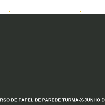
tos
Solicitar atendimento QuintoAndar
Anunciar
RSO DE PAPEL DE PAREDE TURMA-X-JUNHO D