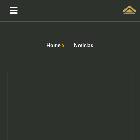
Solicitar atendimento QuintoAndar
Home
Noticias