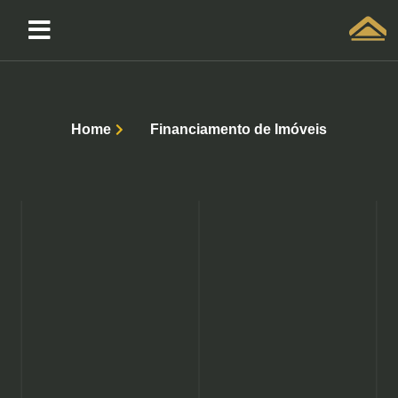
Solicitar atendimento QuintoAndar
Home
Financiamento de Imóveis