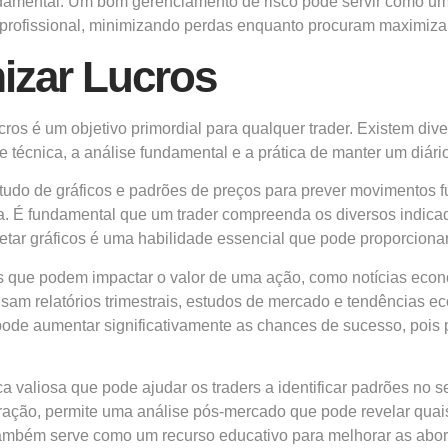
undamental. Um bom gerenciamento de risco pode servir como u
profissional, minimizando perdas enquanto procuram maximizar
izar Lucros
ros é um objetivo primordial para qualquer trader. Existem div
e técnica, a análise fundamental e a prática de manter um diário
do de gráficos e padrões de preços para prever movimentos futu
ncia. É fundamental que um trader compreenda os diversos indi
retar gráficos é uma habilidade essencial que pode proporciona
es que podem impactar o valor de uma ação, como notícias econ
isam relatórios trimestrais, estudos de mercado e tendências e
 pode aumentar significativamente as chances de sucesso, poi
ca valiosa que pode ajudar os traders a identificar padrões no
ração, permite uma análise pós-mercado que pode revelar quais 
ambém serve como um recurso educativo para melhorar as abo