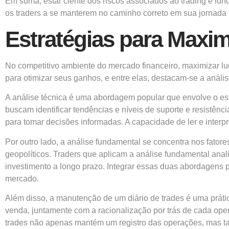
Em suma, estar ciente dos riscos associados ao trading é f
os traders a se manterem no caminho correto em sua jornada 
Estratégias para Maxim
No competitivo ambiente do mercado financeiro, maximizar luc
para otimizar seus ganhos, e entre elas, destacam-se a anális
A análise técnica é uma abordagem popular que envolve o estu
buscam identificar tendências e níveis de suporte e resistê
para tomar decisões informadas. A capacidade de ler e interp
Por outro lado, a análise fundamental se concentra nos fator
geopolíticos. Traders que aplicam a análise fundamental anal
investimento a longo prazo. Integrar essas duas abordagens
mercado.
Além disso, a manutenção de um diário de trades é uma práti
venda, juntamente com a racionalização por trás de cada ope
trades não apenas mantém um registro das operações, mas t