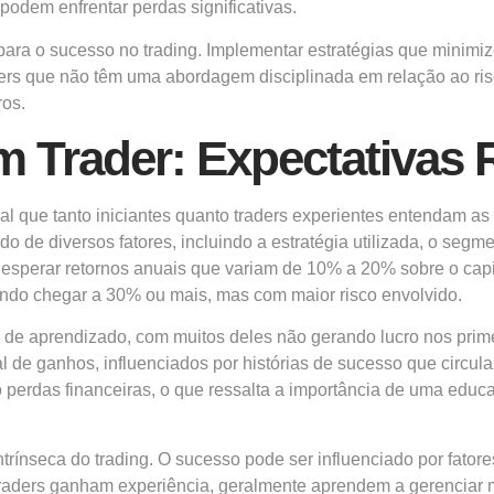
 podem enfrentar perdas significativas.
para o sucesso no trading. Implementar estratégias que minim
aders que não têm uma abordagem disciplinada em relação ao r
ros.
 Trader: Expectativas R
ial que tanto iniciantes quanto traders experientes entendam a
o de diversos fatores, incluindo a estratégia utilizada, o seg
sperar retornos anuais que variam de 10% a 20% sobre o capita
ndo chegar a 30% ou mais, mas com maior risco envolvido.
va de aprendizado, com muitos deles não gerando lucro nos pri
al de ganhos, influenciados por histórias de sucesso que circu
perdas financeiras, o que ressalta a importância de uma educa
ntrínseca do trading. O sucesso pode ser influenciado por fato
ders ganham experiência, geralmente aprendem a gerenciar m