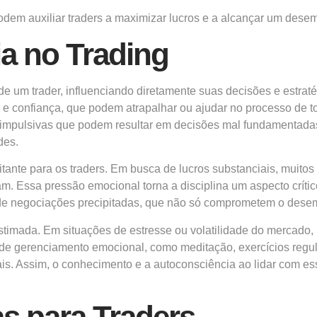
podem auxiliar traders a maximizar lucros e a alcançar um dese
a no Trading
 um trader, influenciando diretamente suas decisões e estra
 confiança, que podem atrapalhar ou ajudar no processo de t
s impulsivas que podem resultar em decisões mal fundamentad
des.
ante para os traders. Em busca de lucros substanciais, muitos
iam. Essa pressão emocional torna a disciplina um aspecto crít
de negociações precipitadas, que não só comprometem o dese
stimada. Em situações de estresse ou volatilidade do mercado
 de gerenciamento emocional, como meditação, exercícios regu
ais. Assim, o conhecimento e a autoconsciência ao lidar com e
s para Traders