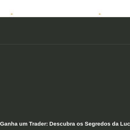
tos
Solicitar atendimento QuintoAndar
Anunciar
Ganha um Trader: Descubra os Segredos da Luc