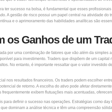
Para ter sucesso na bolsa, é fundamental que esses profissionai
 A gestão de risco possui um papel central na atividade do tra
ntínua e o aprimoramento das habilidades analíticas são esse
am os Ganhos de um Tra
nciada por uma combinação de fatores que vão além da simples a
sponível para investimento. Traders que dispõem de um capital
ltos. No entanto, é importante ressaltar que o valor investido d
l nos resultados financeiros. Os traders podem escolher entre 
potencial de retorno. A escolha do ativo pode afetar diretamen
s frequentemente exibem flutuações mais acentuadas, oferecend
s para definir o sucesso nas operações. Estratégias como day t
 que dominam a análise técnica e têm uma compreensão sólida