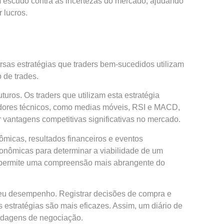
m escudo contra as incertezas do mercado, ajudando
 lucros.
ersas estratégias que traders bem-sucedidos utilizam
 de trades.
ros. Os traders que utilizam esta estratégia
cadores técnicos, como medias móveis, RSI e MACD,
r vantagens competitivas significativas no mercado.
ômicas, resultados financeiros e eventos
conômicas para determinar a viabilidade de um
s permite uma compreensão mais abrangente do
 seu desempenho. Registrar decisões de compra e
estratégias são mais eficazes. Assim, um diário de
rdagens de negociação.