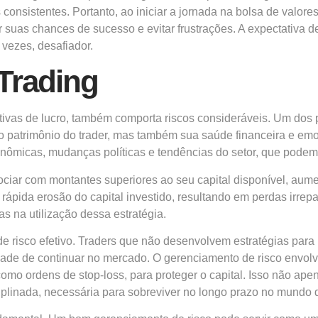
consistentes. Portanto, ao iniciar a jornada na bolsa de valore
r suas chances de sucesso e evitar frustrações. A expectativa 
 vezes, desafiador.
Trading
tivas de lucro, também comporta riscos consideráveis. Um dos p
 o patrimônio do trader, mas também sua saúde financeira e em
nômicas, mudanças políticas e tendências do setor, que podem a
ciar com montantes superiores ao seu capital disponível, aumen
ida erosão do capital investido, resultando em perdas irrepar
 na utilização dessa estratégia.
 de risco efetivo. Traders que não desenvolvem estratégias par
 de continuar no mercado. O gerenciamento de risco envolve i
 como ordens de stop-loss, para proteger o capital. Isso não ap
plinada, necessária para sobreviver no longo prazo no mundo d