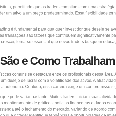
stinta, permitindo que os traders compitam com uma estratégia
der um ativo a um preço predeterminado. Essa flexibilidade tor
ding é fundamental para qualquer investidor que deseje se av
as transações são fatores que contribuem significativamente 
a crescer, torna-se essencial que novos traders busquem educa
m São e Como Trabalham
erísticas comuns se destacam entre os profissionais dessa área.
 um desejo de lucrar com a volatilidade dos ativos. A atrativid
rma autônoma. Contudo, essa carreira exige um compromisso sign
ho que pode variar bastante. Muitos traders iniciam suas ativi
ao monitoramento de gráficos, notícias financeiras e dados eco
estenda até o fechamento do mercado, variando de acordo com a
o que o trader identifique tendências e oportunidades de inve