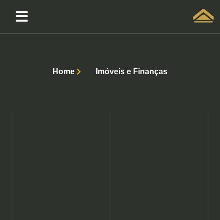
Solicitar atendimento QuintoAndar
Home
Imóveis e Finanças