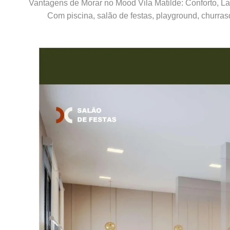
Vantagens de Morar no Mood Vila Matilde: Conforto, Laz
Com piscina, salão de festas, playground, churra