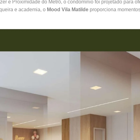
er e Proximidade do Metrô, o condomínio foi projetado para of
squeira e academia, o
Mood Vila Matilde
proporciona momentos i