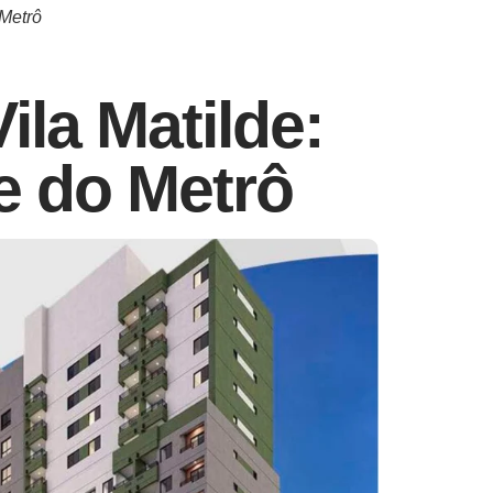
 Metrô
la Matilde:
e do Metrô