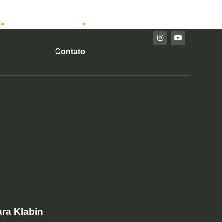
Imóveis Prontos
Contato
ra Klabin