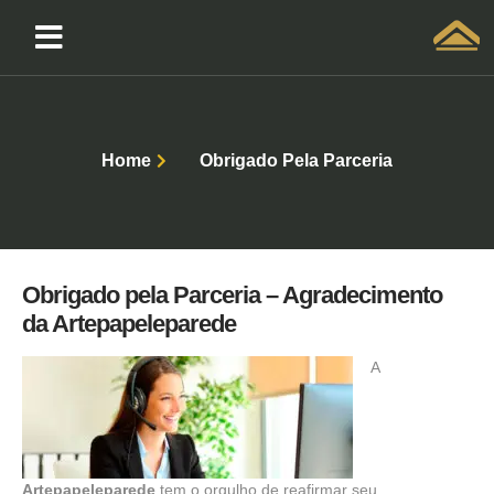
Solicitar atendimento QuintoAndar
Home
Obrigado Pela Parceria
Obrigado pela Parceria – Agradecimento
da Artepapeleparede
A
Artepapeleparede
tem o orgulho de reafirmar seu