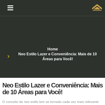
Solicitar atendimento QuintoAndar
Home
Neo Estilo Lazer e Conveniência: Mais de 10
Áreas para Você!
Neo Estilo Lazer e Conveniência: Mais
de 10 Áreas para Você!
O conceito de
neo estilo
tem se tornado cada vez mais relevante