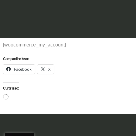
[woocommerce_my_account]
Compartilhe isso:
Facebook
X
Curtir isso: