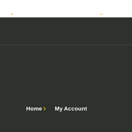
tos
Solicitar atendimento QuintoAndar
Anunciar
Home
My Account