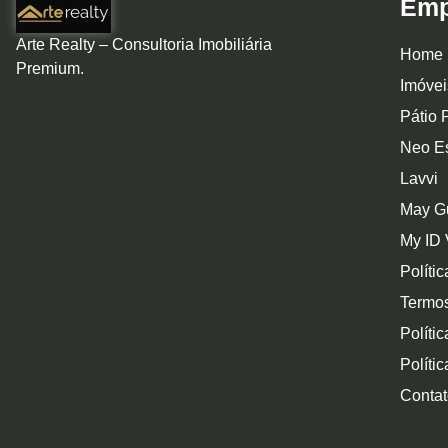
Emp
Arte Realty – Consultoria Imobiliária
Home
Premium.
Imóvei
Pátio 
Neo Es
Lavvi
May G
My ID 
Políti
Termo
Políti
Políti
Contat