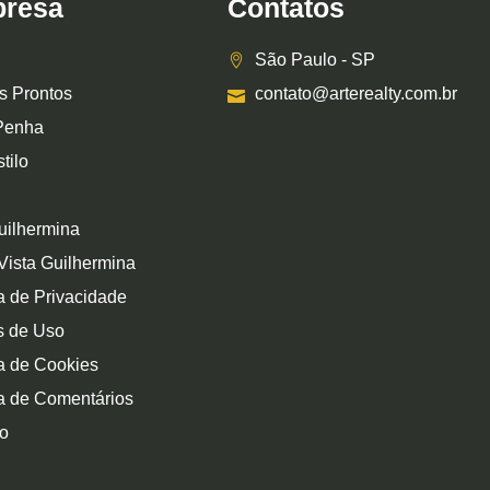
resa
Contatos
São Paulo - SP
s Prontos
contato@arterealty.com.br
Penha
tilo
uilhermina
Vista Guilhermina
ca de Privacidade
s de Uso
ca de Cookies
ca de Comentários
o