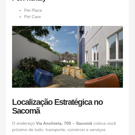
Pet Place
Pet Care
Localização Estratégica no
Sacomã
O endereço
Via Anchieta, 700 – Sacomã
coloca você
próximo de tudo: transporte, comércio e serviços