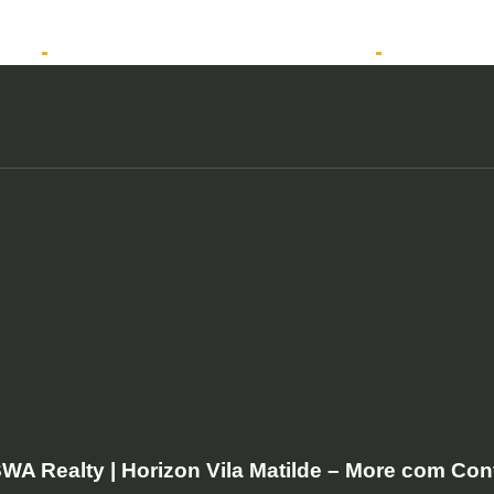
tos
Solicitar atendimento QuintoAndar
Anunciar
A Realty | Horizon Vila Matilde – More com Con