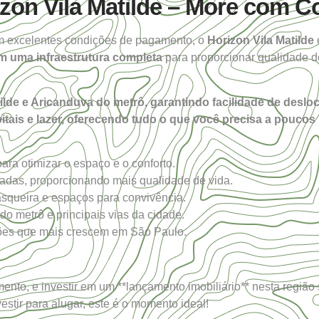
on Vila Matilde – More com Co
m excelentes condições de pagamento, o
Horizon Vila Matilde
om uma infraestrutura completa
para proporcionar qualidade de
tilde e Aricanduva do metrô, garantindo facilidade de desl
itais e lazer, oferecendo tudo o que você precisa a poucos
ara otimizar o espaço e o conforto.
das, proporcionando mais qualidade de vida.
asqueira e espaços para convivência.
o metrô e principais vias da cidade.
es que mais crescem em São Paulo.
nto, e investir em um **lançamento imobiliário** nesta região s
stir para alugar, este é o momento ideal!