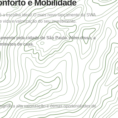
nforto e Mobilidade
é a escolha ideal! O mais novo
lançamento
da SWA
 vida e valorização do seu investimento.
ocamento pela cidade de São Paulo. Além disso, a
 minutos de casa.
ignifica alta valorização e ótimas oportunidades de