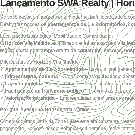
Lançamento SWA Realty | Horiz
Se você busca um apartamento moderno, bem localizado e co
Realty traz opções de
apartamentos de 1 e 2 dormitórios, c
Localização Estratégica: Mobilidade e Comodidade
O
Horizon Vila Matilde
está situado entre as estações
Vila Ma
região conta com ampla oferta de comércios, escolas, hosp
Diferenciais do
Horizon Vila Matilde
✔
Apartamentos de 1 e 2 dormitórios
– Layouts inteligentes p
✔
Infraestrutura moderna
– Áreas comuns equipadas e decora
✔
Lazer completo
– Piscina, salão de festas, academia, churr
✔
Fácil acesso ao transporte público
– Próximo às estações d
✔
Valorização garantida
– Empreendimento em uma das regiõ
Por que investir no Horizon Vila Matilde?
O mercado imobiliário na Zona Leste está em constante crescime
pagamento. Se você deseja comprar seu primeiro imóvel ou inve