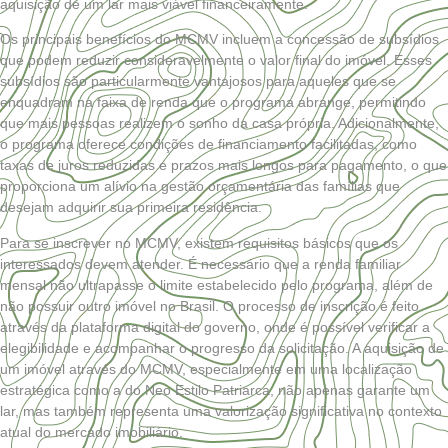
aquisição de um lar mais viável financeiramente.
Os principais benefícios do MCMV incluem a concessão de subsídios
que podem reduzir consideravelmente o valor final do imóvel. Esses
subsídios são particularmente vantajosos para aqueles que se
enquadram na faixa de renda que o programa abrange, permitindo
que mais pessoas realizem o sonho da casa própria. Adicionalmente,
o programa oferece condições de financiamento facilitadas, como
taxas de juros reduzidas e prazos mais longos para pagamento, o que
proporciona um alívio na gestão orçamentária das famílias que
desejam adquirir sua primeira residência.
Para se inscrever no MCMV, existem requisitos básicos que os
interessados devem atender. É necessário que a renda familiar
mensal não ultrapasse o limite estabelecido pelo programa, além de
não possuir outro imóvel no Brasil. O processo de inscrição é feito
através da plataforma digital do governo, onde é possível verificar a
elegibilidade e acompanhar o progresso da solicitação. A aquisição de
um imóvel através do MCMV, especialmente em uma localização
estratégica como a do Neo Estilo Patriarca, não apenas garante um
lar, mas também representa uma valorização significativa no contexto
atual do mercado imobiliário.