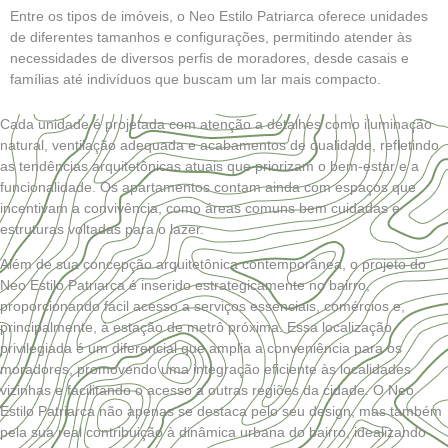
Entre os tipos de imóveis, o Neo Estilo Patriarca oferece unidades
de diferentes tamanhos e configurações, permitindo atender às
necessidades de diversos perfis de moradores, desde casais e
famílias até indivíduos que buscam um lar mais compacto.
Cada unidade é projetada com atenção a detalhes como iluminação
natural, ventilação adequada e acabamentos de qualidade, refletindo
as tendências arquitetônicas atuais que priorizam o bem-estar e a
funcionalidade. Os apartamentos contam ainda com espaços que
incentivam a convivência, como áreas comuns bem cuidadas e
estruturas voltadas para o lazer.
Além de sua concepção arquitetônica contemporânea, o projeto do
Neo Estilo Patriarca é inserido estrategicamente no bairro,
proporcionando fácil acesso a serviços essenciais, comércios e,
principalmente, à estação de metrô próxima. Essa localização
privilegiada é um diferencial que amplia a conveniência para os
moradores, promovendo uma integração eficiente às localidades
vizinhas e facilitando o acesso a outras regiões da cidade. O Neo
Estilo Patriarca não apenas se destaca pelo seu design, mas também
pela sua real contribuição à dinâmica urbana do bairro, idealizando