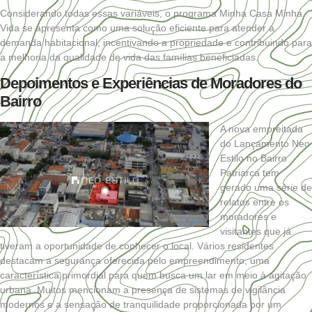
Considerando todas essas variáveis, o programa Minha Casa Minha
Vida se apresenta como uma solução eficiente para atender a
demanda habitacional, incentivando a propriedade e contribuindo para
a melhoria da qualidade de vida das famílias beneficiadas.
Depoimentos e Experiências de Moradores do
Bairro
A nova empreitada
do Lançamento Neo
Estilo no Bairro
Patriarca tem
gerado uma série de
relatos entre os
moradores e
visitantes que já
tiveram a oportunidade de conhecer o local. Vários residentes
destacam a segurança oferecida pelo empreendimento, uma
característica primordial para quem busca um lar em meio à agitação
urbana. Muitos mencionam a presença de sistemas de vigilância
modernos e a sensação de tranquilidade proporcionada por um