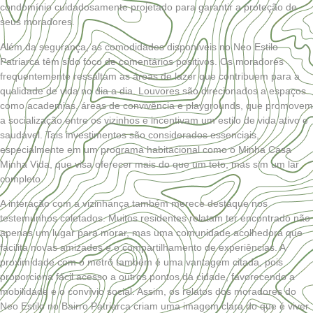
condomínio cuidadosamente projetado para garantir a proteção de
seus moradores.
Além da segurança, as comodidades disponíveis no Neo Estilo
Patriarca têm sido foco de comentários positivos. Os moradores
frequentemente ressaltam as áreas de lazer que contribuem para a
qualidade de vida no dia a dia. Louvores são direcionados a espaços
como academias, áreas de convivência e playgrounds, que promovem
a socialização entre os vizinhos e incentivam um estilo de vida ativo e
saudável. Tais investimentos são considerados essenciais,
especialmente em um programa habitacional como o Minha Casa
Minha Vida, que visa oferecer mais do que um teto, mas sim um lar
completo.
A interação com a vizinhança também merece destaque nos
testemunhos coletados. Muitos residentes relatam ter encontrado não
apenas um lugar para morar, mas uma comunidade acolhedora que
facilita novas amizades e o compartilhamento de experiências. A
proximidade com o metrô também é uma vantagem citada, pois
proporciona fácil acesso a outros pontos da cidade, favorecendo a
mobilidade e o convívio social. Assim, os relatos dos moradores do
Neo Estilo no Bairro Patriarca criam uma imagem clara do que é viver