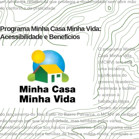
um ambiente residencial que privilegia a modernidade sem abrir mão
do conforto e da praticidade.
Programa Minha Casa Minha Vida:
Acessibilidade e Benefícios
O programa Minha
Casa Minha Vida
(MCMV) tem sido
uma iniciativa
significativa do
governo brasileiro,
destinada a facilitar
o acesso à
habitação digna.
Dentro do contexto
do lançamento do Neo Estilo no Bairro Patriarca, o MCMV se destaca
não apenas por sua acessibilidade, mas também pelos vários
benefícios oferecidos aos futuros proprietários. Este programa visa
subsidiar imóveis para famílias de baixa a média renda, tornando a