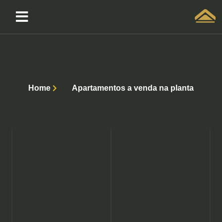
Solicitar atendimento QuintoAndar
Home
Apartamentos a venda na planta