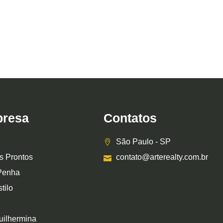
resa
Contatos
São Paulo - SP
s Prontos
contato@arterealty.com.br
Penha
tilo
uilhermina