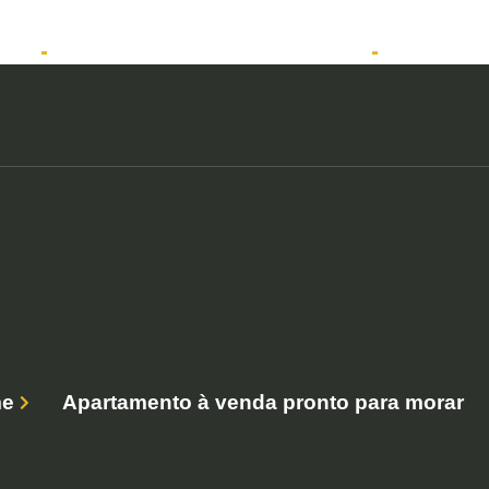
tos
Solicitar atendimento QuintoAndar
Anunciar
e
Apartamento à venda pronto para morar